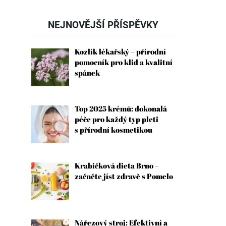
NEJNOVĚJŠÍ PŘÍSPĚVKY
Kozlík lékařský – přírodní
pomocník pro klid a kvalitní
spánek
Top 2025 krémů: dokonalá
péče pro každý typ pleti
s přírodní kosmetikou
Krabičková dieta Brno –
začněte jíst zdravě s Pomelo
Nářezový stroj: Efektivní a