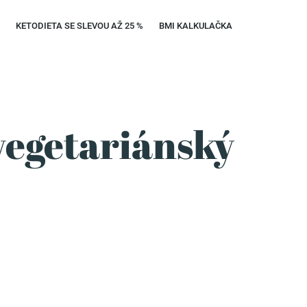
Y
KETODIETA SE SLEVOU AŽ 25 %
BMI KALKULAČKA
vegetariánský