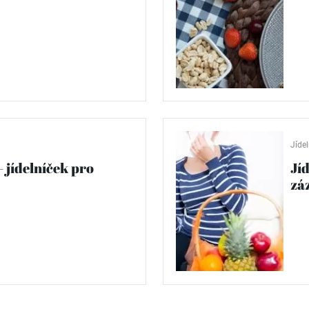
Jídel
– jídelníček pro
Jí
zá