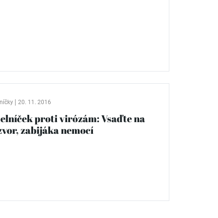
níčky
20. 11. 2016
delníček proti virózám: Vsaďte na
zvor, zabijáka nemocí