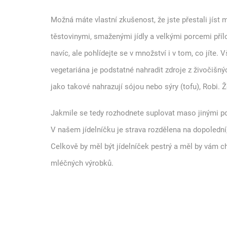
Možná máte vlastní zkušenost, že jste přestali jíst m
těstovinymi, smaženými jídly a velkými porcemi přílo
navíc, ale pohlídejte se v množství i v tom, co jíte.
vegetariána je podstatné nahradit zdroje z živočišný
jako takové nahrazují sójou nebo sýry (tofu), Robi. Ž
Jakmile se tedy rozhodnete suplovat maso jinými pot
V našem jídelníčku je strava rozdělena na dopolední,
Celkově by měl být jídelníček pestrý a měl by vám ch
mléčných výrobků.