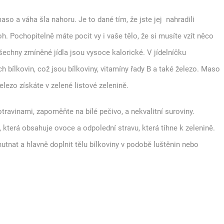
aso a váha šla nahoru. Je to dané tím, že jste jej nahradili
h. Pochopitelně máte pocit vy i vaše tělo, že si musíte vzít něco
 Všechny zmíněné jídla jsou vysoce kalorické. V jídelníčku
ch bílkovin, což jsou bílkoviny, vitamíny řady B a také železo. Maso
elezo získáte v zelené listové zelenině.
ravinami, zapoměňte na bílé pečivo, a nekvalitní suroviny.
 která obsahuje ovoce a odpolední stravu, která tíhne k zelenině.
utnat a hlavně doplnit tělu bílkoviny v podobě luštěnin nebo