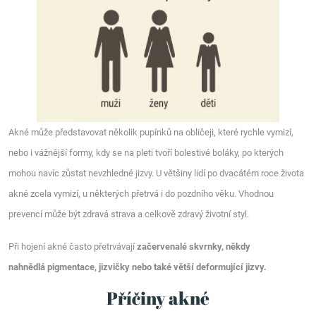
Akné může představovat několik pupínků na obličeji, které rychle vymizí,
nebo i vážnější formy, kdy se na pleti tvoří bolestivé boláky, po kterých
mohou navíc zůstat nevzhledné jizvy. U většiny lidí po dvacátém roce života
akné zcela vymizí, u některých přetrvá i do pozdního věku. Vhodnou
prevencí může být zdravá strava a celkově zdravý životní styl.
Při hojení akné často přetrvávají
začervenalé skvrnky, někdy
nahnědlá pigmentace, jizvičky nebo také větší deformující jizvy.
Příčiny akné