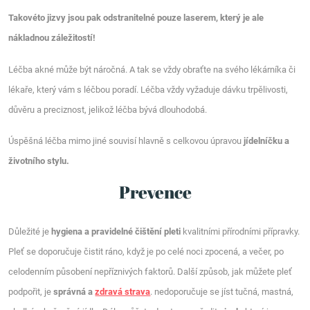
Takovéto jizvy jsou pak odstranitelné pouze laserem, který je ale
nákladnou záležitostí!
Léčba akné může být náročná. A tak se vždy obraťte na svého lékárníka či
lékaře, který vám s léčbou poradí. Léčba vždy vyžaduje dávku trpělivosti,
důvěru a preciznost, jelikož léčba bývá dlouhodobá.
Úspěšná léčba mimo jiné souvisí hlavně s celkovou úpravou
jídelníčku a
životního stylu.
Prevence
Důležité je
hygiena
a pravidelné čištění pleti
kvalitními přírodními přípravky.
Pleť se doporučuje čistit ráno, když je po celé noci zpocená, a večer, po
celodenním působení nepříznivých faktorů. Další způsob, jak můžete pleť
podpořit, je
správná a
zdravá strava
. nedoporučuje se jíst tučná, mastná,