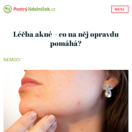
MENU
Léčba akné – co na něj opravdu
pomáhá?
NEMOCI