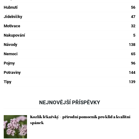
Hubnutí
56
Jídelníčky
47
Motivace
32
Nakupování
5
Návody
138
Nemoci
65
Pojmy
96
Potraviny
144
Tipy
139
NEJNOVĚJŠÍ PŘÍSPĚVKY
Kozlík lékařský – přírodní pomocník pro klid a kvalitní
spánek