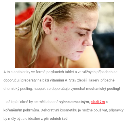
A to s antibiotiky ve formě polykacích tablet a ve vážných případech se
doporučují preparáty na bázi
vitaminu A
. Stav zlepší i lasery, případně
chemický peeling, naopak se doporučuje vynechat
mechanický peeling!
Lidé trpící akné by se měli obecně
vyhnout mastným,
sladkým
a
kořeněným pokrmům
. Dekorativní kosmetiku je možné používat, přípravky
by měly být ale ideálně
z přírodních řad
.