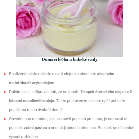
Domácí léčba a babské rady
Postižená místa můžete mazat olejem s obsahem
aloe nebo
mateřídouškovým olejem.
Dalším olej si připravíte tak, že smícháte
5 kapek éterického oleje se 2
lžícemi mandlového oleje.
Takto připraveným olejem opět potírejte
postižená místa dvakrát denně.
Osvědčenou metodou, jak se zbavit pupínků přes noc, je namazat si
pupínek
zubní pastou
a nechat ji působit přes noc. Pupínek se následně
vysuší a zbledne.