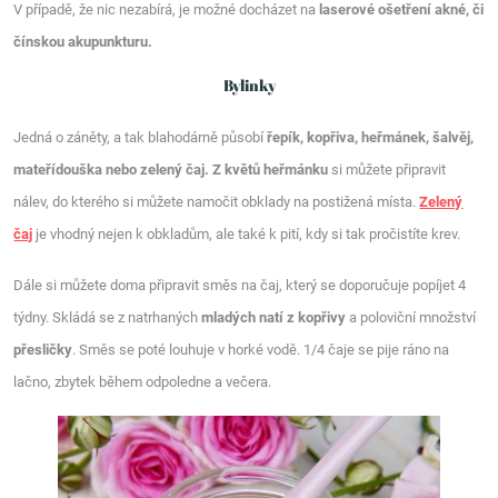
V případě, že nic nezabírá, je možné docházet na
laserové ošetření akné, či
čínskou akupunkturu.
Bylinky
Jedná o záněty, a tak blahodárně působí
řepík, kopřiva, heřmánek, šalvěj,
mateřídouška nebo zelený čaj.
Z květů heřmánku
si můžete připravit
nálev, do kterého si můžete namočit obklady na postižená místa.
Zelený
čaj
je vhodný nejen k obkladům, ale také k pití, kdy si tak pročistíte krev.
Dále si můžete doma připravit směs na čaj, který se doporučuje popíjet 4
týdny. Skládá se z natrhaných
mladých natí z kopřivy
a poloviční množství
přesličky
. Směs se poté louhuje v horké vodě. 1/4 čaje se pije ráno na
lačno, zbytek během odpoledne a večera.