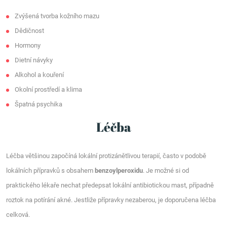
Zvýšená tvorba kožního mazu
Dědičnost
Hormony
Dietní návyky
Alkohol a kouření
Okolní prostředí a klima
Špatná psychika
Léčba
Léčba většinou započíná lokální protizánětlivou terapií, často v podobě
lokálních přípravků s obsahem
benzoylperoxidu
. Je možné si od
praktického lékaře nechat předepsat lokální antibiotickou mast, případně
roztok na potírání akné. Jestliže přípravky nezaberou, je doporučena léčba
celková.