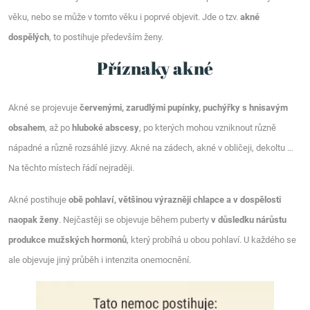
věku, nebo se může v tomto věku i poprvé objevit. Jde o tzv.
akné
dospělých
, to postihuje především ženy.
Příznaky akné
Akné se projevuje
červenými, zarudlými pupínky, puchýřky s hnisavým
obsahem
, až po
hluboké abscesy
, po kterých mohou vzniknout různě
nápadné a různě rozsáhlé jizvy. Akné na zádech, akné v obličeji, dekoltu …
Na těchto místech řádí nejraději.
Akné postihuje
obě pohlaví, většinou výrazněji chlapce a v dospělosti
naopak ženy
. Nejčastěji se objevuje během puberty
v důsledku nárůstu
produkce mužských hormonů
, který probíhá u obou pohlaví. U každého se
ale objevuje jiný průběh i intenzita onemocnění.