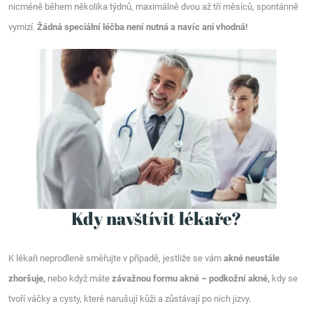
nicméně během několika týdnů, maximálně dvou až tří měsíců, spontánně
vymizí.
Žádná speciální léčba není nutná a navíc ani vhodná!
Kdy navštívit lékaře?
K lékaři neprodleně směřujte v případě, jestliže se vám
akné neustále
zhoršuje,
nebo když máte
závažnou formu akné – podkožní akné,
kdy se
tvoří váčky a cysty, které narušují kůži a zůstávají po nich jizvy.