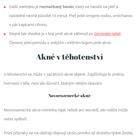
Další metodou je
rozmačkaný banán
, který se nanáší na pleť a
následně nechá působit 15 minut. Pleť poté omyjete vodou, smíchanou
s pár kapkami citronu.
Stejně tak vhodné je v boji proti akné sáhnout po
červeném jeteli
.
Červený jetel pomůže s vnějším i vnitřním bojem proti akné.
Akné v těhotenství
V těhotenství se může v začátcích akné objevit. Zapříčiňuje to změna
hormonů v těle, není ale důvod k žádným větším obavám.
Novorozenecké akné
Novorozenecké akne miminka nijak nebolí ani nesvědí, ale rodiče může
velmi vyděsit.
První příznaky se na obličeji objevují okolo prvního až druhého týdne života,