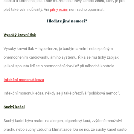
sladká a kořeněná jídla. Dále můžete do stravy zařadit
zinek
, který je pro
pleť také velmi důležitý. Ani
pitný režim
není radno opomínat.
Hledáte jiné nemoci?
Vysoký krevní tlak
Vysoký krevní tlak – hypertenze, je častým a velmi nebezpečným
onemocněním kardiovaskulárního systému. Říká se mu tichý zabiják,
jelikož spousta lidí se o onemocnění dozví až při náhodné kontrole.
Infekční mononukleoza
Infekční mononukleóza, někdy se jí také přezdívá “polibková nemoc“.
Suchý kašel
Suchý kašel bývá reakcí na alergen, cigaretový kouř, zvýšené množství
prachu nebo suchý vzduch z klimatizace. Dá se říci, že suchý kašel často