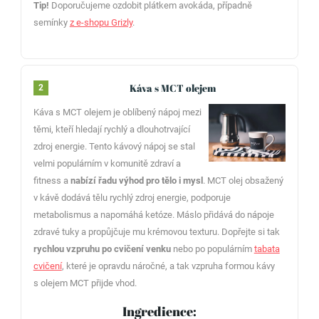
Tip!
Doporučujeme ozdobit plátkem avokáda, případně
semínky
z e-shopu Grizly
.
Káva s MCT olejem
2
Káva s MCT olejem je oblíbený nápoj mezi
těmi, kteří hledají rychlý a dlouhotrvající
zdroj energie. Tento kávový nápoj se stal
velmi populárním v komunitě zdraví a
fitness a
nabízí řadu výhod pro tělo i mysl
. MCT olej obsažený
v kávě dodává tělu rychlý zdroj energie, podporuje
metabolismus a napomáhá ketóze. Máslo přidává do nápoje
zdravé tuky a propůjčuje mu krémovou texturu. Dopřejte si tak
rychlou vzpruhu po cvičení venku
nebo po populárním
tabata
cvičení
, které je opravdu náročné, a tak vzpruha formou kávy
s olejem MCT přijde vhod.
Ingredience: