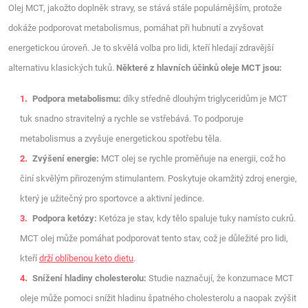
Olej MCT, jakožto doplněk stravy, se stává stále populárnějším, protože
dokáže podporovat metabolismus, pomáhat při hubnutí a zvyšovat
energetickou úroveň. Je to skvělá volba pro lidi, kteří hledají zdravější
alternativu klasických tuků.
Některé z hlavních účinků oleje MCT jsou:
Podpora metabolismu:
díky středně dlouhým triglyceridům je MCT
tuk snadno stravitelný a rychle se vstřebává. To podporuje
metabolismus a zvyšuje energetickou spotřebu těla.
Zvýšení energie:
MCT olej se rychle proměňuje na energii, což ho
činí skvělým přirozeným stimulantem. Poskytuje okamžitý zdroj energie,
který je užitečný pro sportovce a aktivní jedince.
Podpora ketózy:
Ketóza je stav, kdy tělo spaluje tuky namísto cukrů.
MCT olej může pomáhat podporovat tento stav, což je důležité pro lidi,
kteří
drží oblíbenou keto dietu
.
Snížení hladiny cholesterolu:
Studie naznačují, že konzumace MCT
oleje může pomoci snížit hladinu špatného cholesterolu a naopak zvýšit