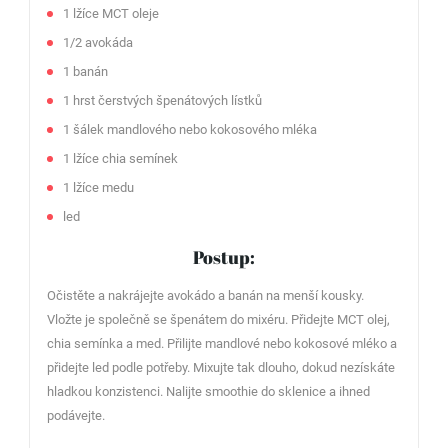
1 lžíce MCT oleje
1/2 avokáda
1 banán
1 hrst čerstvých špenátových lístků
1 šálek mandlového nebo kokosového mléka
1 lžíce chia semínek
1 lžíce medu
led
Postup:
Očistěte a nakrájejte avokádo a banán na menší kousky.
Vložte je společně se špenátem do mixéru. Přidejte MCT olej,
chia semínka a med. Přilijte mandlové nebo kokosové mléko a
přidejte led podle potřeby. Mixujte tak dlouho, dokud nezískáte
hladkou konzistenci. Nalijte smoothie do sklenice a ihned
podávejte.