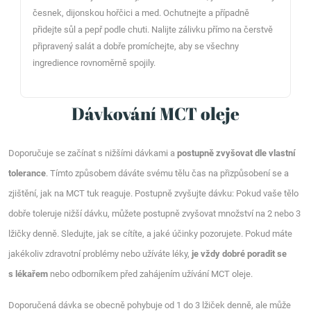
česnek, dijonskou hořčici a med. Ochutnejte a případně
přidejte sůl a pepř podle chuti. Nalijte zálivku přímo na čerstvě
připravený salát a dobře promíchejte, aby se všechny
ingredience rovnoměrně spojily.
Dávkování MCT oleje
Doporučuje se začínat s nižšími dávkami a
postupně zvyšovat dle vlastní
tolerance
. Tímto způsobem dáváte svému tělu čas na přizpůsobení se a
zjištění, jak na MCT tuk reaguje. Postupně zvyšujte dávku: Pokud vaše tělo
dobře toleruje nižší dávku, můžete postupně zvyšovat množství na 2 nebo 3
lžičky denně. Sledujte, jak se cítíte, a jaké účinky pozorujete. Pokud máte
jakékoliv zdravotní problémy nebo užíváte léky,
je vždy dobré poradit se
s lékařem
nebo odborníkem před zahájením užívání MCT oleje.
Doporučená dávka se obecně pohybuje od 1 do 3 lžiček denně, ale může