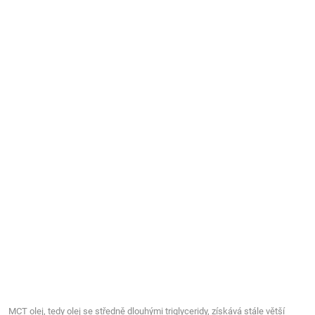
MCT olej, tedy olej se středně dlouhými triglyceridy, získává stále větší