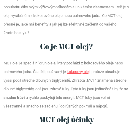
popularitu díky svým výživovým výhodám a unikátním vlastnostem. Řeč je o
oleji vyráběném z kokosového oleje nebo palmového jádra. Co MCT olej
přesně je, jaké má benefity a jak jej lze efektivně začlenit do vašeho
životního stylu?
Co je MCT olej?
MCT olej je speciální druh oleje, který
pochází z kokosového oleje
nebo
palmového jádra. Častěji používaný je
kokosový olej
, protože obsahuje
vyšší podíl středně dlouhých triglyceridů. Zkratka „MCT“ znamená středně
dlouhé triglyceridy, což jsou zdravé tuky. Tyto tuky jsou jedinečné tím, že
se
snadno tráví
a rychle poskytují tělu energii. MCT tuky jsou velmi
všestranné a snadno se začleňují do různých pokrmů a nápojů.
MCT olej účinky