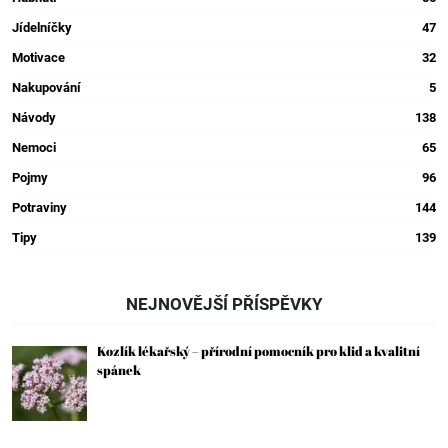
Jídelníčky
47
Motivace
32
Nakupování
5
Návody
138
Nemoci
65
Pojmy
96
Potraviny
144
Tipy
139
NEJNOVĚJŠÍ PŘÍSPĚVKY
Kozlík lékařský – přírodní pomocník pro klid a kvalitní
spánek