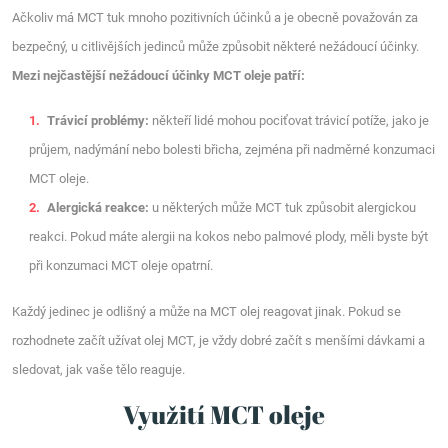
Ačkoliv má MCT tuk mnoho pozitivních účinků a je obecně považován za
bezpečný, u citlivějších jedinců může způsobit některé nežádoucí účinky.
Mezi nejčastější nežádoucí účinky MCT oleje patří:
Trávicí problémy:
někteří lidé mohou pociťovat trávicí potíže, jako je
průjem, nadýmání nebo bolesti břicha, zejména při nadměrné konzumaci
MCT oleje.
Alergická reakce:
u některých může MCT tuk způsobit alergickou
reakci. Pokud máte alergii na kokos nebo palmové plody, měli byste být
při konzumaci MCT oleje opatrní.
Každý jedinec je odlišný a může na MCT olej reagovat jinak. Pokud se
rozhodnete začít užívat olej MCT, je vždy dobré začít s menšími dávkami a
sledovat, jak vaše tělo reaguje.
Využití MCT oleje