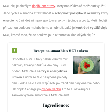
MCT olej je skvělým
doplňkem stravy
, který nabízí široké možnosti využití.
Jeho rychlá a snadná stravitelnost a
schopnost poskytovat okamžitý zdroj
energie
ho činí ideálním pro sportovce, aktivní jedince a pro ty, kteří hledají
přirozenou podporu metabolismu a hubnutí. Jaké je
konkrétní využití oleje
MCT, kromě toho, že se používá jako alternativa klasických olejů?
Recept na smoothie s MCT tukem
1
Smoothie s MCT tuky nabízí výživný mix
bílkovin, zdravých tuků a vlákniny. Díky
přidání MCT oleje
se zvýší energetická
úroveň
a udrží se tělo nasycené po celý
den. Jedná se o skvělý způsob, jak začít den plný energie nebo
jak doplnit energii po
cvičení venku
. Užijte si osvěžující a
zároveň výživné smoothie s MCT olejem!
Ingredience: