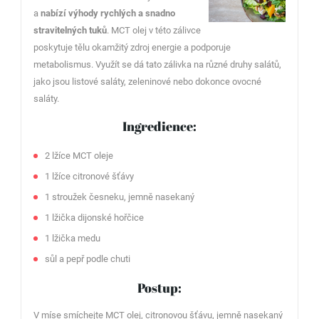
a
nabízí výhody rychlých a snadno
stravitelných tuků
. MCT olej v této zálivce
poskytuje tělu okamžitý zdroj energie a podporuje
metabolismus. Využít se dá tato zálivka na různé druhy salátů,
jako jsou listové saláty, zeleninové nebo dokonce ovocné
saláty.
Ingredience:
2 lžíce MCT oleje
1 lžíce citronové šťávy
1 stroužek česneku, jemně nasekaný
1 lžička dijonské hořčice
1 lžička medu
sůl a pepř podle chuti
Postup:
V míse smíchejte MCT olej, citronovou šťávu, jemně nasekaný