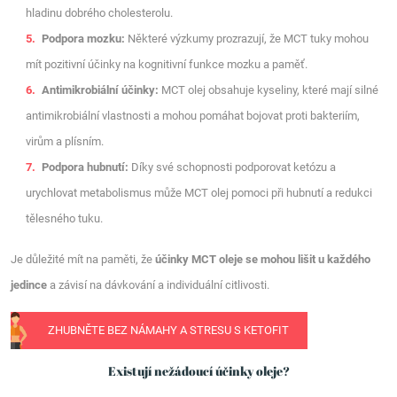
hladinu dobrého cholesterolu.
Podpora mozku:
Některé výzkumy prozrazují, že MCT tuky mohou
mít pozitivní účinky na kognitivní funkce mozku a paměť.
Antimikrobiální účinky:
MCT olej obsahuje kyseliny, které mají silné
antimikrobiální vlastnosti a mohou pomáhat bojovat proti bakteriím,
virům a plísním.
Podpora hubnutí:
Díky své schopnosti podporovat ketózu a
urychlovat metabolismus může MCT olej pomoci při hubnutí a redukci
tělesného tuku.
Je důležité mít na paměti, že
účinky MCT oleje se mohou lišit u každého
jedince
a závisí na dávkování a individuální citlivosti.
ZHUBNĚTE BEZ NÁMAHY A STRESU S KETOFIT
Existují nežádoucí účinky oleje?