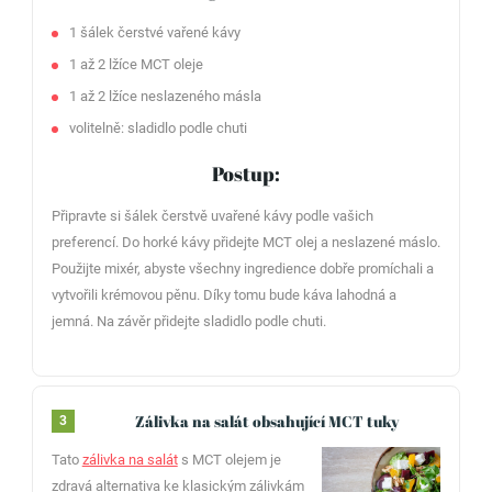
1 šálek čerstvé vařené kávy
1 až 2 lžíce MCT oleje
1 až 2 lžíce neslazeného másla
volitelně: sladidlo podle chuti
Postup:
Připravte si šálek čerstvě uvařené kávy podle vašich
preferencí. Do horké kávy přidejte MCT olej a neslazené máslo.
Použijte mixér, abyste všechny ingredience dobře promíchali a
vytvořili krémovou pěnu. Díky tomu bude káva lahodná a
jemná. Na závěr přidejte sladidlo podle chuti.
Zálivka na salát obsahující MCT tuky
3
Tato
zálivka na salát
s MCT olejem je
zdravá alternativa ke klasickým zálivkám